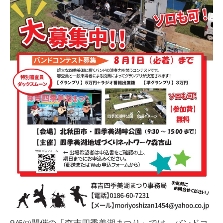
9/6㈰開催の「森吉四季美湖まつり」では、バンドコ