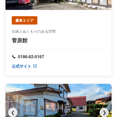
鷹巣エリア
伝統とぬくもりのある空間
菅原館
0186-62-0167
公式サイト
❮
❯